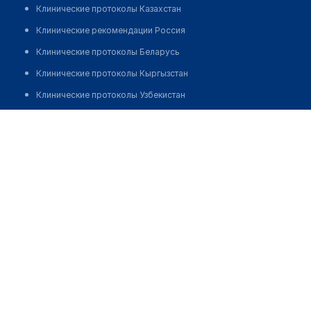
Клинические протоколы Казахстан
Клинические рекомендации Россия
Клинические протоколы Беларусь
Клинические протоколы Кыргызстан
Клинические протоколы Узбекистан
Клинические протоколы диагностики и лечения
Аптека №81/2 "БЕЛФАРМАЦИЯ"
Обзоры мировой медицинской периодики
Позвонить
Заболевания: обзорные статьи
Новости здравоохранения
Медикаменты
Лабораторные показатели
Медицинские термины
Мобильные приложения
клиникам
МИС для клиники