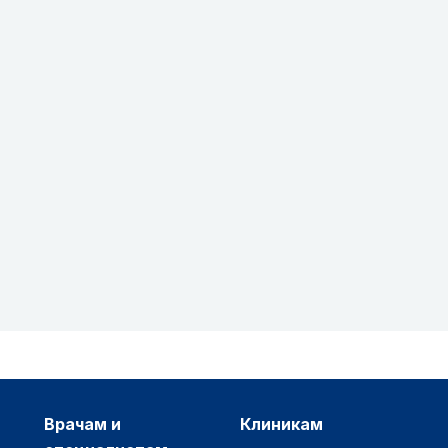
врачам и
клиникам