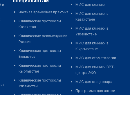
специалистам
й и
МИС для клиники
Частная врачебная практика
МИС для клиники в
к
Казахстане
Клинические протоколы
Казахстан
МИС для клиники в
Узбекистане
Клинические рекомендации
Россия
МИС для клиники в
Кыргызстане
Клинические протоколы
Беларусь
МИС для стоматологии
Клинические протоколы
МИС для клиники ВРТ,
Кыргызстан
центра ЭКО
Клинические протоколы
МИС для стационара
ния
Узбекистан
Программа для аптеки
Клинические протоколы
Автоматизация блока
диагностики и лечения
питания
Обзоры мировой
Реклама и продвижение
медицинской периодики
клиник
Заболевания: обзорные
Разработка сайта клиники