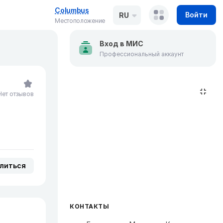
Columbus
Войти
RU
Местоположение
Вход в МИС
Профессиональный аккаунт
Нет отзывов
литься
КОНТАКТЫ