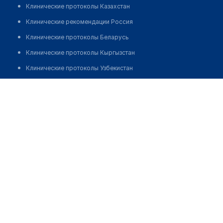
Клинические протоколы Казахстан
Клинические рекомендации Россия
Клинические протоколы Беларусь
Клинические протоколы Кыргызстан
Клинические протоколы Узбекистан
Клинические протоколы диагностики и лечения
Аптека "ФАРМБЕР"
Обзоры мировой медицинской периодики
Позвонить
Заболевания: обзорные статьи
Новости здравоохранения
Медикаменты
Лабораторные показатели
Медицинские термины
Мобильные приложения
клиникам
МИС для клиники