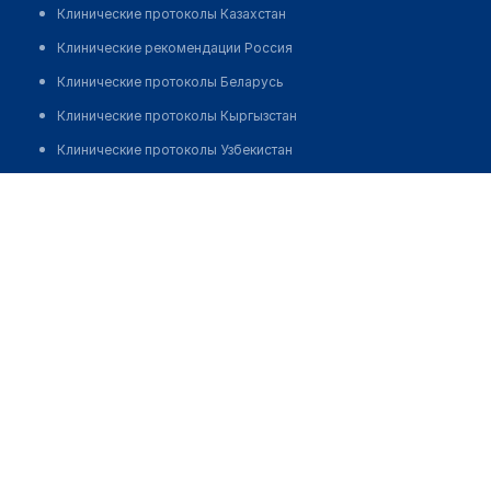
Клинические протоколы Казахстан
Клинические рекомендации Россия
Клинические протоколы Беларусь
Клинические протоколы Кыргызстан
Клинические протоколы Узбекистан
Клинические протоколы диагностики и лечения
Аптека "ЛЕКАРЬ" №70
Обзоры мировой медицинской периодики
Позвонить
Заболевания: обзорные статьи
Новости здравоохранения
Медикаменты
Лабораторные показатели
Медицинские термины
Мобильные приложения
клиникам
МИС для клиники