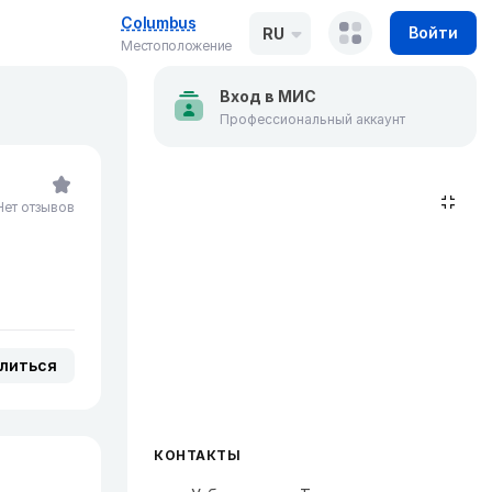
Columbus
Войти
RU
Местоположение
Вход в МИС
Профессиональный аккаунт
Нет отзывов
литься
КОНТАКТЫ