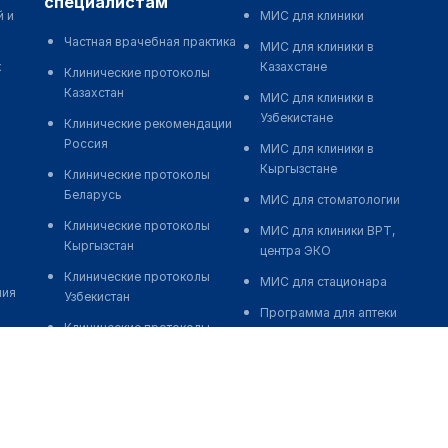
специалистам
й и
МИС для клиники
Частная врачебная практика
МИС для клиники в
к
Казахстане
Клинические протоколы
Казахстан
МИС для клиники в
Узбекистане
Клинические рекомендации
Россия
МИС для клиники в
Кыргызстане
Клинические протоколы
Беларусь
МИС для стоматологии
Клинические протоколы
МИС для клиники ВРТ,
Кыргызстан
центра ЭКО
Клинические протоколы
МИС для стационара
ния
Узбекистан
Программа для аптеки
Клинические протоколы
Автоматизация блока
диагностики и лечения
питания
Обзоры мировой
Реклама и продвижение
медицинской периодики
клиник
Заболевания: обзорные
Разработка сайта клиники