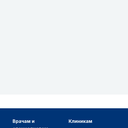
врачам и
клиникам