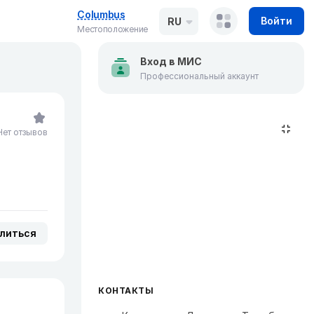
Columbus
Войти
RU
Местоположение
Вход в МИС
Профессиональный аккаунт
Нет отзывов
литься
КОНТАКТЫ