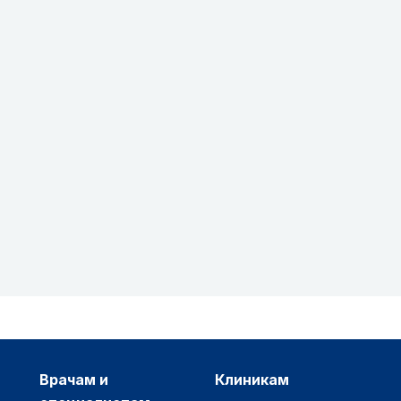
врачам и
клиникам