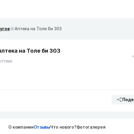
ругое
Аптека на Толе би 303
Аптека на Толе би 303
Аптеки
Поде
О компании
Отзывы
Что нового?
Фотогалерея