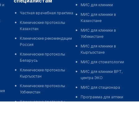
специалистам
й и
МИС для клиники
Частная врачебная практика
МИС для клиники в
к
Казахстане
Клинические протоколы
Казахстан
МИС для клиники в
Узбекистане
Клинические рекомендации
Россия
МИС для клиники в
Кыргызстане
Клинические протоколы
Беларусь
МИС для стоматологии
Клинические протоколы
МИС для клиники ВРТ,
Кыргызстан
центра ЭКО
Клинические протоколы
МИС для стационара
ния
Узбекистан
Программа для аптеки
Клинические протоколы
Автоматизация блока
диагностики и лечения
питания
Обзоры мировой
Реклама и продвижение
медицинской периодики
клиник
Заболевания: обзорные
Разработка сайта клиники