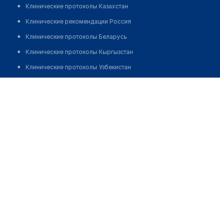
Клинические протоколы Казахстан
Клинические рекомендации Россия
Клинические протоколы Беларусь
Клинические протоколы Кыргызстан
Клинические протоколы Узбекистан
Клинические протоколы диагностики и лечения
Аптека в ТД "Жуман Ата"
Обзоры мировой медицинской периодики
Позвонить
Заболевания: обзорные статьи
Новости здравоохранения
Медикаменты
Лабораторные показатели
Медицинские термины
Мобильные приложения
клиникам
МИС для клиники