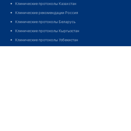
Клинические протоколы Казахстан
Клинические рекомендации Россия
Клинические протоколы Беларусь
Клинические протоколы Кыргызстан
Клинические протоколы Узбекистан
Клинические протоколы диагностики и лечения
Аптека на Майлы Кожа (ПК "Нурболат")
Обзоры мировой медицинской периодики
Позвонить
Заболевания: обзорные статьи
Новости здравоохранения
Медикаменты
Лабораторные показатели
Медицинские термины
Мобильные приложения
клиникам
МИС для клиники