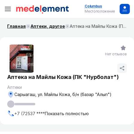
Columbus
Местоположение
Главная
Аптеки, другое
Аптека на Майлы Кожа (ПК "Нурболат")
Нет отзывов
Аптека на Майлы Кожа (ПК "Нурболат")
Аптеки
Сарыагаш, ул. Майлы Кожа, б/н (базар "Алып")
+7 (72537 ****
Показать полностью