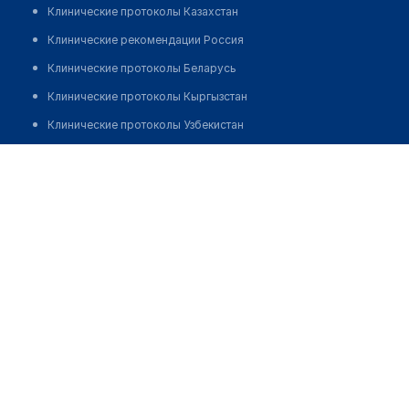
Клинические протоколы Казахстан
Клинические рекомендации Россия
Клинические протоколы Беларусь
Клинические протоколы Кыргызстан
Клинические протоколы Узбекистан
Клинические протоколы диагностики и лечения
Аптека "БИОСФЕРА" в мкр Гульдер-1, 3
Обзоры мировой медицинской периодики
Позвонить
Заболевания: обзорные статьи
Новости здравоохранения
Медикаменты
Лабораторные показатели
Медицинские термины
Мобильные приложения
клиникам
МИС для клиники