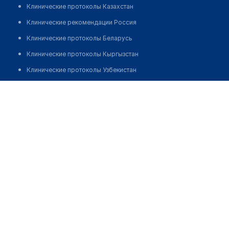
Клинические протоколы Казахстан
Клинические рекомендации Россия
Клинические протоколы Беларусь
Клинические протоколы Кыргызстан
Клинические протоколы Узбекистан
Клинические протоколы диагностики и лечения
Аптека №32 "ПЛАНЕТА ЗДОРОВЬЯ"
Обзоры мировой медицинской периодики
Позвонить
Заболевания: обзорные статьи
Новости здравоохранения
Медикаменты
Лабораторные показатели
Медицинские термины
Мобильные приложения
клиникам
МИС для клиники