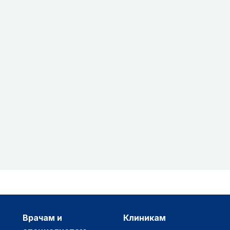
врачам и
клиникам