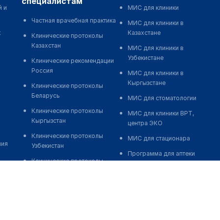
специалистам
й и
МИС для клиники
Частная врачебная практика
МИС для клиники в
к
Казахстане
Клинические протоколы
Казахстан
МИС для клиники в
Узбекистане
Клинические рекомендации
Россия
МИС для клиники в
Кыргызстане
Клинические протоколы
Беларусь
МИС для стоматологии
Клинические протоколы
МИС для клиники ВРТ,
Кыргызстан
центра ЭКО
Клинические протоколы
МИС для стационара
ния
Узбекистан
Программа для аптеки
Клинические протоколы
Автоматизация блока
диагностики и лечения
питания
Обзоры мировой
Реклама и продвижение
медицинской периодики
клиник
Заболевания: обзорные
Разработка сайта клиники