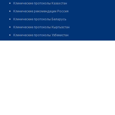
Клинические протоколы Казахстан
Клинические рекомендации Россия
Клинические протоколы Беларусь
Клинические протоколы Кыргызстан
Клинические протоколы Узбекистан
Клинические протоколы диагностики и лечения
Аптека на улице Яна Фабрициуса 4
Обзоры мировой медицинской периодики
Позвонить
Заболевания: обзорные статьи
Новости здравоохранения
Медикаменты
Лабораторные показатели
Медицинские термины
Мобильные приложения
клиникам
МИС для клиники