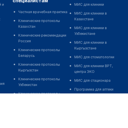
специалистам
й и
МИС для клиники
Частная врачебная практика
МИС для клиники в
к
Казахстане
Клинические протоколы
Казахстан
МИС для клиники в
Узбекистане
Клинические рекомендации
Россия
МИС для клиники в
Кыргызстане
Клинические протоколы
Беларусь
МИС для стоматологии
Клинические протоколы
МИС для клиники ВРТ,
Кыргызстан
центра ЭКО
Клинические протоколы
МИС для стационара
ния
Узбекистан
Программа для аптеки
Клинические протоколы
Автоматизация блока
диагностики и лечения
питания
Обзоры мировой
Реклама и продвижение
медицинской периодики
клиник
Заболевания: обзорные
Разработка сайта клиники