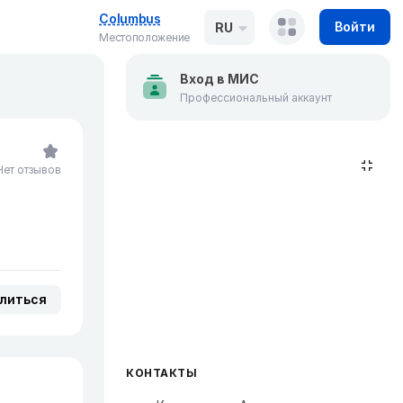
Columbus
Войти
RU
Местоположение
Вход в МИС
Профессиональный аккаунт
Нет отзывов
литься
КОНТАКТЫ