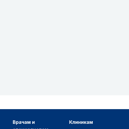
врачам и
клиникам