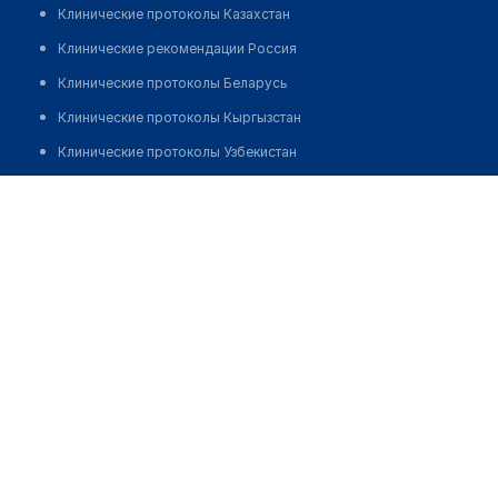
Клинические протоколы Казахстан
Клинические рекомендации Россия
Клинические протоколы Беларусь
Клинические протоколы Кыргызстан
Клинические протоколы Узбекистан
Клинические протоколы диагностики и лечения
Аптека №215 "ФАРМАЦИЯ"
Обзоры мировой медицинской периодики
Позвонить
Заболевания: обзорные статьи
Новости здравоохранения
Медикаменты
Лабораторные показатели
Медицинские термины
Мобильные приложения
клиникам
МИС для клиники