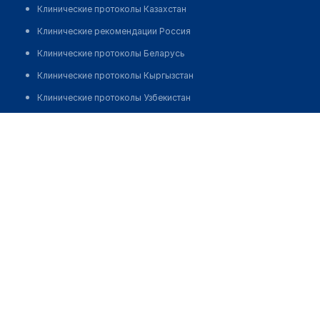
Клинические протоколы Казахстан
Клинические рекомендации Россия
Клинические протоколы Беларусь
Клинические протоколы Кыргызстан
Клинические протоколы Узбекистан
Клинические протоколы диагностики и лечения
Аптека №3 "ДОБРЫЯ ЛЕКИ"
Обзоры мировой медицинской периодики
Позвонить
Заболевания: обзорные статьи
Новости здравоохранения
Медикаменты
Лабораторные показатели
Медицинские термины
Мобильные приложения
клиникам
МИС для клиники