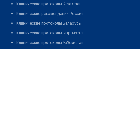
Клинические протоколы Казахстан
Клинические рекомендации Россия
Клинические протоколы Беларусь
Клинические протоколы Кыргызстан
Клинические протоколы Узбекистан
Клинические протоколы диагностики и лечения
Аптека "ЗЕРДЕ" № 46
Обзоры мировой медицинской периодики
Позвонить
Заболевания: обзорные статьи
Новости здравоохранения
Медикаменты
Лабораторные показатели
Медицинские термины
Мобильные приложения
клиникам
МИС для клиники