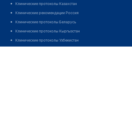
Клинические протоколы Казахстан
Клинические рекомендации Россия
Клинические протоколы Беларусь
Клинические протоколы Кыргызстан
Клинические протоколы Узбекистан
Клинические протоколы диагностики и лечения
Аптека "АЛИ ФАРМ" №2
Обзоры мировой медицинской периодики
Позвонить
Заболевания: обзорные статьи
Новости здравоохранения
Медикаменты
Лабораторные показатели
Медицинские термины
Мобильные приложения
клиникам
МИС для клиники