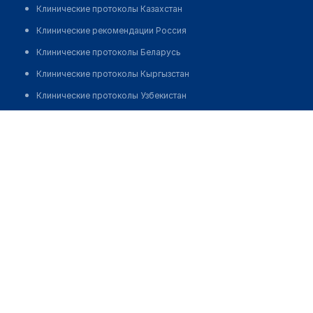
Клинические протоколы Казахстан
Клинические рекомендации Россия
Клинические протоколы Беларусь
Клинические протоколы Кыргызстан
Клинические протоколы Узбекистан
Клинические протоколы диагностики и лечения
Аптека "МИР И НУР" на ​Исы Ахунбаева, 129
Обзоры мировой медицинской периодики
Позвонить
Заболевания: обзорные статьи
Новости здравоохранения
Медикаменты
Лабораторные показатели
Медицинские термины
Мобильные приложения
клиникам
МИС для клиники