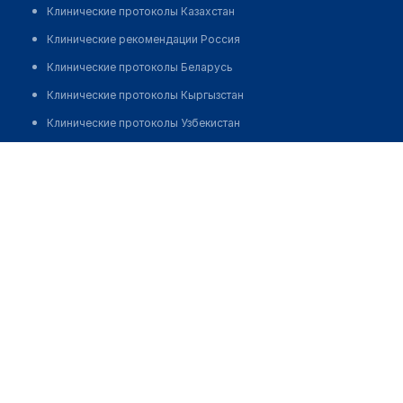
Клинические протоколы Казахстан
Клинические рекомендации Россия
Клинические протоколы Беларусь
Клинические протоколы Кыргызстан
Клинические протоколы Узбекистан
Клинические протоколы диагностики и лечения
Аптека №172 "БЕЛФАРМАЦИЯ"
Обзоры мировой медицинской периодики
Позвонить
Заболевания: обзорные статьи
Новости здравоохранения
Медикаменты
Лабораторные показатели
Медицинские термины
Мобильные приложения
клиникам
МИС для клиники