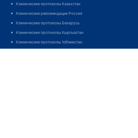
Клинические протоколы Казахстан
Клинические рекомендации Россия
Клинические протоколы Беларусь
Клинические протоколы Кыргызстан
Клинические протоколы Узбекистан
Клинические протоколы диагностики и лечения
Аптека №183
Обзоры мировой медицинской периодики
Позвонить
Заболевания: обзорные статьи
Новости здравоохранения
Медикаменты
Лабораторные показатели
Медицинские термины
Мобильные приложения
клиникам
МИС для клиники