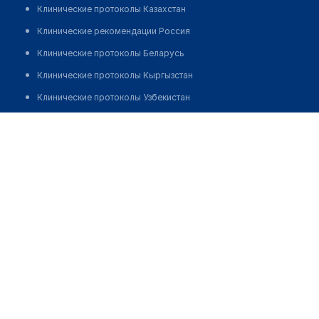
Клинические протоколы Казахстан
Клинические рекомендации Россия
Клинические протоколы Беларусь
Клинические протоколы Кыргызстан
Клинические протоколы Узбекистан
Клинические протоколы диагностики и лечения
Аптека "ЛЕКАРЬ" №29
Обзоры мировой медицинской периодики
Позвонить
Заболевания: обзорные статьи
Новости здравоохранения
Медикаменты
Лабораторные показатели
Медицинские термины
Мобильные приложения
клиникам
МИС для клиники