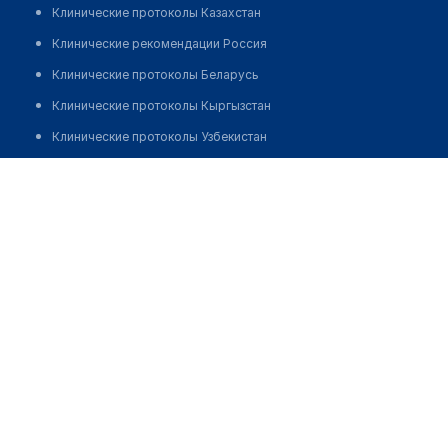
Клинические протоколы Казахстан
Клинические рекомендации Россия
Клинические протоколы Беларусь
Клинические протоколы Кыргызстан
Клинические протоколы Узбекистан
Клинические протоколы диагностики и лечения
Аптека №18/1 "БЕЛФАРМАЦИЯ"
Обзоры мировой медицинской периодики
Позвонить
Заболевания: обзорные статьи
Новости здравоохранения
Медикаменты
Лабораторные показатели
Медицинские термины
Мобильные приложения
клиникам
МИС для клиники