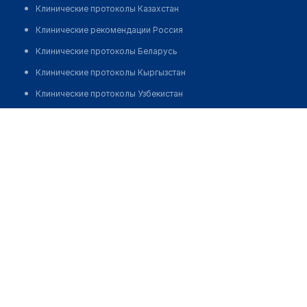
Клинические протоколы Казахстан
Клинические рекомендации Россия
Клинические протоколы Беларусь
Клинические протоколы Кыргызстан
Клинические протоколы Узбекистан
Клинические протоколы диагностики и лечения
Медицинский центр "СИТИЛАБ" на Космонавтов 72
Обзоры мировой медицинской периодики
Позвонить
Заболевания: обзорные статьи
Новости здравоохранения
Медикаменты
Лабораторные показатели
Медицинские термины
Мобильные приложения
клиникам
МИС для клиники