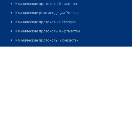
Клинические протоколы Казахстан
Клинические рекомендации Россия
Клинические протоколы Беларусь
Клинические протоколы Кыргызстан
Клинические протоколы Узбекистан
Клинические протоколы диагностики и лечения
Аптека "МАКДАН"
Обзоры мировой медицинской периодики
Позвонить
Заболевания: обзорные статьи
Новости здравоохранения
Медикаменты
Лабораторные показатели
Медицинские термины
Мобильные приложения
клиникам
МИС для клиники