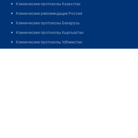
Клинические протоколы Казахстан
Клинические рекомендации Россия
Клинические протоколы Беларусь
Клинические протоколы Кыргызстан
Клинические протоколы Узбекистан
Клинические протоколы диагностики и лечения
Аптека "САДЫХАН" на Федосеева
Обзоры мировой медицинской периодики
Позвонить
Заболевания: обзорные статьи
Новости здравоохранения
Медикаменты
Лабораторные показатели
Медицинские термины
Мобильные приложения
клиникам
МИС для клиники