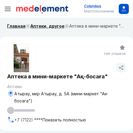
Columbus
Местоположение
Главная
Аптеки, другое
Аптека в мини-маркете "Ақ-босаға"
Нет отзывов
Аптека в мини-маркете "Ақ-босаға"
Аптеки
Атырау, мкр Атырау, д. 5А (мини-маркет "Ак-
босага")
+7 (7122) ****
Показать полностью