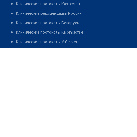
Клинические протоколы Казахстан
Клинические рекомендации Россия
Клинические протоколы Беларусь
Клинические протоколы Кыргызстан
Клинические протоколы Узбекистан
Клинические протоколы диагностики и лечения
Аптека в мини-маркете "Ақ-босаға"
Обзоры мировой медицинской периодики
Позвонить
Заболевания: обзорные статьи
Новости здравоохранения
Медикаменты
Лабораторные показатели
Медицинские термины
Мобильные приложения
клиникам
МИС для клиники