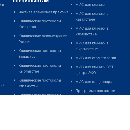
специалистам
й и
МИС для клиники
Частная врачебная практика
МИС для клиники в
к
Казахстане
Клинические протоколы
Казахстан
МИС для клиники в
Узбекистане
Клинические рекомендации
Россия
МИС для клиники в
Кыргызстане
Клинические протоколы
Беларусь
МИС для стоматологии
Клинические протоколы
МИС для клиники ВРТ,
Кыргызстан
центра ЭКО
Клинические протоколы
МИС для стационара
ния
Узбекистан
Программа для аптеки
Клинические протоколы
Автоматизация блока
диагностики и лечения
питания
Обзоры мировой
Реклама и продвижение
медицинской периодики
клиник
Заболевания: обзорные
Разработка сайта клиники