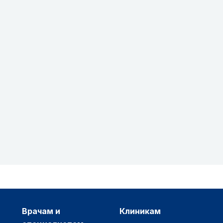
врачам и
клиникам