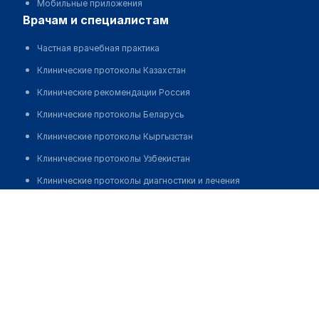
Мобильные приложения
врачам и специалистам
Частная врачебная практика
Клинические протоколы Казахстан
Клинические рекомендации Россия
Клинические протоколы Беларусь
Клинические протоколы Кыргызстан
Клинические протоколы Узбекистан
Клинические протоколы диагностики и лечения
Аптека на Катаева 109
Обзоры мировой медицинской периодики
Заболевания: обзорные статьи
Позвонить
Новости здравоохранения
Медикаменты
Лабораторные показатели
Медицинские термины