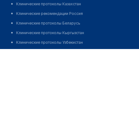
Клинические протоколы Казахстан
Клинические рекомендации Россия
Клинические протоколы Беларусь
Клинические протоколы Кыргызстан
Клинические протоколы Узбекистан
Клинические протоколы диагностики и лечения
Аптека "ТАЛАП" №35
Обзоры мировой медицинской периодики
Позвонить
Заболевания: обзорные статьи
Новости здравоохранения
Медикаменты
Лабораторные показатели
Медицинские термины
Мобильные приложения
клиникам
МИС для клиники