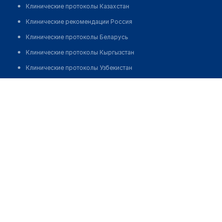
Клинические протоколы Казахстан
Клинические рекомендации Россия
Клинические протоколы Беларусь
Клинические протоколы Кыргызстан
Клинические протоколы Узбекистан
Клинические протоколы диагностики и лечения
Аптека в ТД "Квазар"
Обзоры мировой медицинской периодики
Заболевания: обзорные статьи
Новости здравоохранения
Медикаменты
Лабораторные показатели
Медицинские термины
Мобильные приложения
клиникам
МИС для клиники