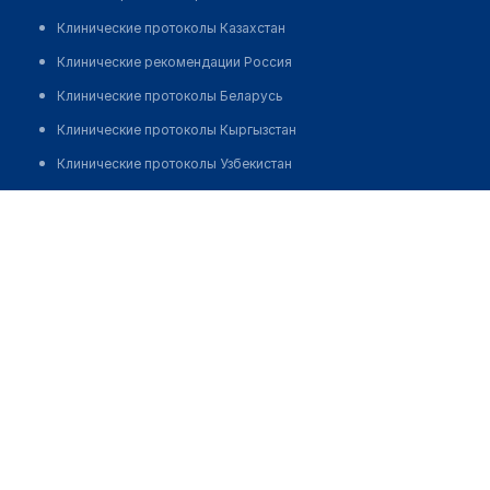
Клинические протоколы Казахстан
Клинические рекомендации Россия
Клинические протоколы Беларусь
Клинические протоколы Кыргызстан
Клинические протоколы Узбекистан
Клинические протоколы диагностики и лечения
Аптека "ЭКОНОМЬ" на Менделеева
Обзоры мировой медицинской периодики
Позвонить
Заболевания: обзорные статьи
Новости здравоохранения
Медикаменты
Лабораторные показатели
Медицинские термины
Мобильные приложения
клиникам