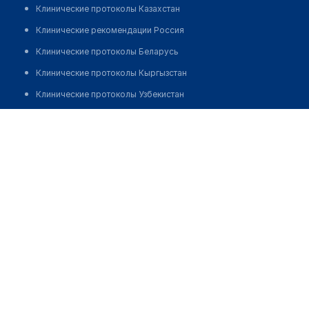
Клинические протоколы Казахстан
Клинические рекомендации Россия
Клинические протоколы Беларусь
Клинические протоколы Кыргызстан
Клинические протоколы Узбекистан
Клинические протоколы диагностики и лечения
Аптека "АЙБОЛИТ"
Обзоры мировой медицинской периодики
Позвонить
Заболевания: обзорные статьи
Новости здравоохранения
Медикаменты
Лабораторные показатели
Медицинские термины
Мобильные приложения
клиникам
МИС для клиники