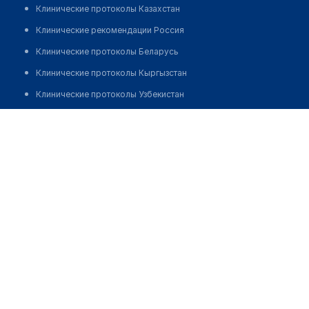
Клинические протоколы Казахстан
Клинические рекомендации Россия
Клинические протоколы Беларусь
Клинические протоколы Кыргызстан
Клинические протоколы Узбекистан
Клинические протоколы диагностики и лечения
Аптека №5 "РЕМЕДИКА"
Обзоры мировой медицинской периодики
Позвонить
Заболевания: обзорные статьи
Новости здравоохранения
Медикаменты
Лабораторные показатели
Медицинские термины
Мобильные приложения
клиникам
МИС для клиники