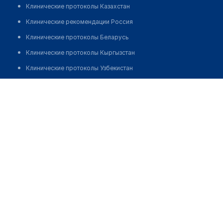
Клинические протоколы Казахстан
Клинические рекомендации Россия
Клинические протоколы Беларусь
Клинические протоколы Кыргызстан
Клинические протоколы Узбекистан
Клинические протоколы диагностики и лечения
Аптека №192 "ФАРМАЦИЯ"
Обзоры мировой медицинской периодики
Позвонить
Заболевания: обзорные статьи
Новости здравоохранения
Медикаменты
Лабораторные показатели
Медицинские термины
Мобильные приложения
клиникам
МИС для клиники