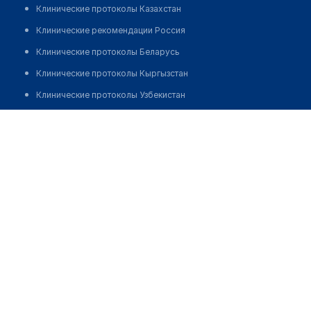
Клинические протоколы Казахстан
Клинические рекомендации Россия
Клинические протоколы Беларусь
Клинические протоколы Кыргызстан
Клинические протоколы Узбекистан
Клинические протоколы диагностики и лечения
Аптека "НУРЛАН-ПЛЮС"
Обзоры мировой медицинской периодики
Позвонить
Заболевания: обзорные статьи
Новости здравоохранения
Медикаменты
Лабораторные показатели
Медицинские термины
Мобильные приложения
клиникам
МИС для клиники