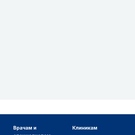
врачам и
клиникам