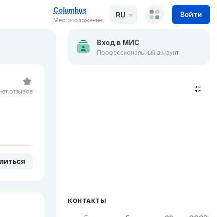
Columbus
Войти
RU
Местоположение
Вход в МИС
Профессиональный аккаунт
Нет отзывов
литься
КОНТАКТЫ