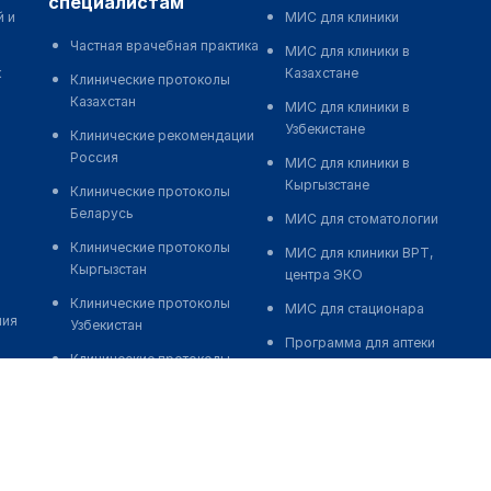
специалистам
й и
МИС для клиники
Частная врачебная практика
МИС для клиники в
к
Казахстане
Клинические протоколы
Казахстан
МИС для клиники в
Узбекистане
Клинические рекомендации
Россия
МИС для клиники в
Кыргызстане
Клинические протоколы
Беларусь
МИС для стоматологии
Клинические протоколы
МИС для клиники ВРТ,
Кыргызстан
центра ЭКО
Клинические протоколы
МИС для стационара
ния
Узбекистан
Программа для аптеки
Клинические протоколы
Автоматизация блока
диагностики и лечения
питания
Обзоры мировой
Реклама и продвижение
медицинской периодики
клиник
Заболевания: обзорные
Разработка сайта клиники