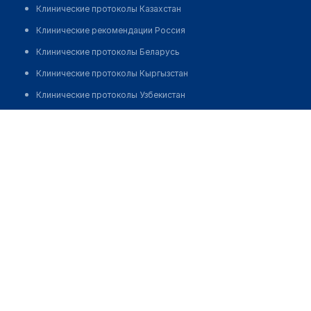
Клинические протоколы Казахстан
Клинические рекомендации Россия
Клинические протоколы Беларусь
Клинические протоколы Кыргызстан
Клинические протоколы Узбекистан
Клинические протоколы диагностики и лечения
Аптека "ОТ А ДО Я" в мкр 9
Обзоры мировой медицинской периодики
Позвонить
Заболевания: обзорные статьи
Новости здравоохранения
Медикаменты
Лабораторные показатели
Медицинские термины
Мобильные приложения
клиникам
МИС для клиники