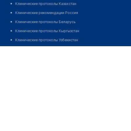
Клинические протоколы Казахстан
Клинические рекомендации Россия
Клинические протоколы Беларусь
Клинические протоколы Кыргызстан
Клинические протоколы Узбекистан
Клинические протоколы диагностики и лечения
Аптека №42/1 "БЕЛФАРМАЦИЯ"
Обзоры мировой медицинской периодики
Позвонить
Заболевания: обзорные статьи
Новости здравоохранения
Медикаменты
Лабораторные показатели
Медицинские термины
Мобильные приложения
клиникам
МИС для клиники