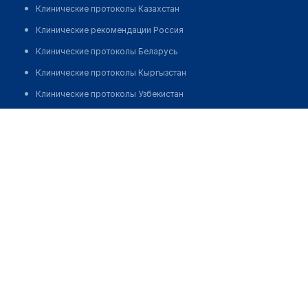
Клинические протоколы Казахстан
Клинические рекомендации Россия
Клинические протоколы Беларусь
Клинические протоколы Кыргызстан
Клинические протоколы Узбекистан
Клинические протоколы диагностики и лечения
Аптека №103 "ИСКАМЕД"
Обзоры мировой медицинской периодики
Позвонить
Заболевания: обзорные статьи
Новости здравоохранения
Медикаменты
Лабораторные показатели
Медицинские термины
Мобильные приложения
клиникам
МИС для клиники