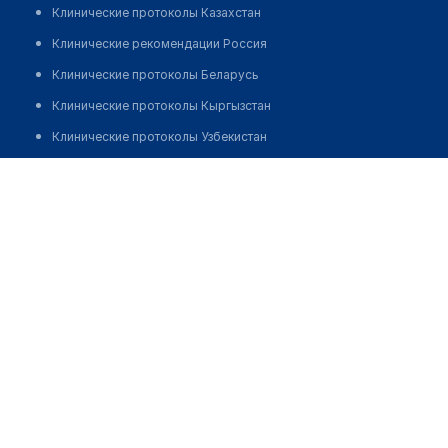
Клинические протоколы Казахстан
Клинические рекомендации Россия
Клинические протоколы Беларусь
Клинические протоколы Кыргызстан
Клинические протоколы Узбекистан
Клинические протоколы диагностики и лечения
Аптека "AA ARZON APTEKA"
Обзоры мировой медицинской периодики
Позвонить
Заболевания: обзорные статьи
Новости здравоохранения
Медикаменты
Лабораторные показатели
Медицинские термины
Мобильные приложения
клиникам
МИС для клиники