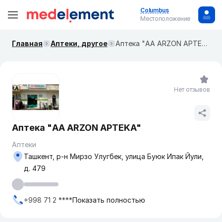
Columbus
Местоположение
Главная
Аптеки, другое
Аптека "AA ARZON APTEKA"
Нет отзывов
Аптека "AA ARZON APTEKA"
Аптеки
Ташкент, р-н Мирзо Улугбек, улица Буюк Ипак Йули,
д. 479
+998 71 2 ****
Показать полностью