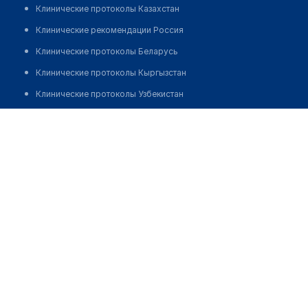
Клинические протоколы Казахстан
Клинические рекомендации Россия
Клинические протоколы Беларусь
Клинические протоколы Кыргызстан
Клинические протоколы Узбекистан
Клинические протоколы диагностики и лечения
Аптека №16 "ТИШАС"
Обзоры мировой медицинской периодики
Позвонить
Заболевания: обзорные статьи
Новости здравоохранения
Медикаменты
Лабораторные показатели
Медицинские термины
Мобильные приложения
клиникам
МИС для клиники