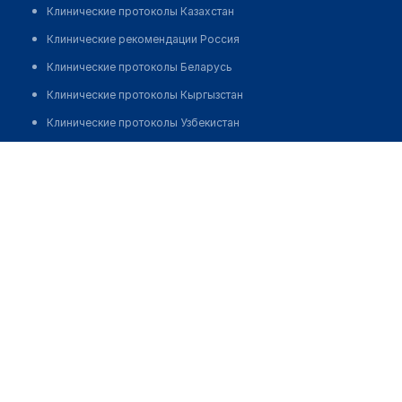
Клинические протоколы Казахстан
Клинические рекомендации Россия
Клинические протоколы Беларусь
Клинические протоколы Кыргызстан
Клинические протоколы Узбекистан
Клинические протоколы диагностики и лечения
Аптека "ЭКОНОМЬ"
Обзоры мировой медицинской периодики
Позвонить
Заболевания: обзорные статьи
Новости здравоохранения
Медикаменты
Лабораторные показатели
Медицинские термины
Мобильные приложения
клиникам
МИС для клиники