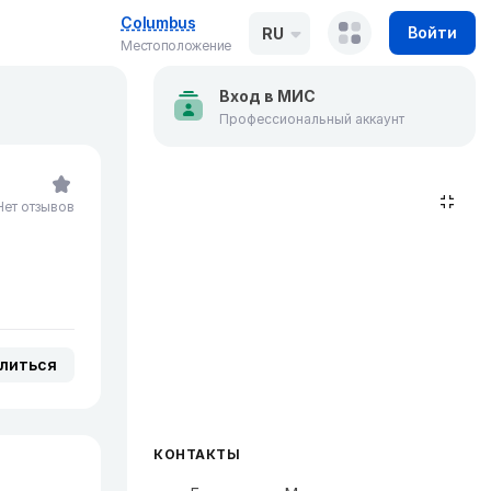
Columbus
Войти
RU
Местоположение
Вход в МИС
Профессиональный аккаунт
Нет отзывов
литься
КОНТАКТЫ