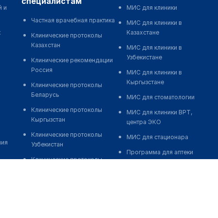
специалистам
й и
МИС для клиники
Частная врачебная практика
МИС для клиники в
к
Казахстане
Клинические протоколы
Казахстан
МИС для клиники в
Узбекистане
Клинические рекомендации
Россия
МИС для клиники в
Кыргызстане
Клинические протоколы
Беларусь
МИС для стоматологии
Клинические протоколы
МИС для клиники ВРТ,
Кыргызстан
центра ЭКО
Клинические протоколы
МИС для стационара
ния
Узбекистан
Программа для аптеки
Клинические протоколы
Автоматизация блока
диагностики и лечения
питания
Обзоры мировой
Реклама и продвижение
медицинской периодики
клиник
Заболевания: обзорные
Разработка сайта клиники