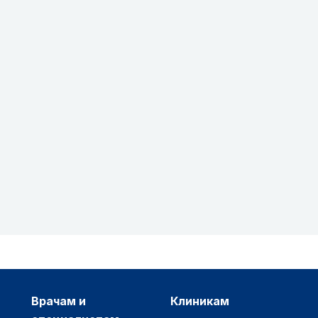
врачам и
клиникам