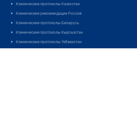
Клинические протоколы Казахстан
Клинические рекомендации Россия
Клинические протоколы Беларусь
Клинические протоколы Кыргызстан
Клинические протоколы Узбекистан
Клинические протоколы диагностики и лечения
Аптека №16 "МОЯ АПТЕКА"
Обзоры мировой медицинской периодики
Позвонить
Заболевания: обзорные статьи
Новости здравоохранения
Медикаменты
Лабораторные показатели
Медицинские термины
Мобильные приложения
клиникам
МИС для клиники