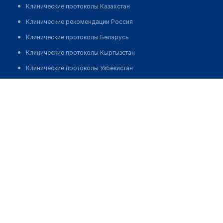
Клинические протоколы Казахстан
Клинические рекомендации Россия
Клинические протоколы Беларусь
Клинические протоколы Кыргызстан
Клинические протоколы Узбекистан
Клинические протоколы диагностики и лечения
Аптека №121 "БЕЛФАРМАЦИЯ"
Обзоры мировой медицинской периодики
Позвонить
Заболевания: обзорные статьи
Новости здравоохранения
Медикаменты
Лабораторные показатели
Медицинские термины
Мобильные приложения
клиникам
МИС для клиники