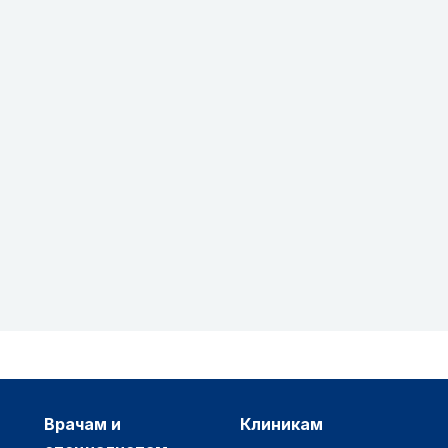
врачам и
клиникам