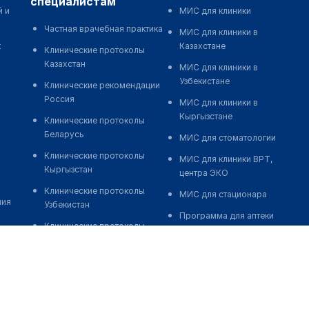
специалистам
й и
МИС для клиники
Частная врачебная практика
МИС для клиники в
к
Казахстане
Клинические протоколы
Казахстан
МИС для клиники в
Узбекистане
Клинические рекомендации
Россия
МИС для клиники в
Кыргызстане
Клинические протоколы
Беларусь
МИС для стоматологии
Клинические протоколы
МИС для клиники ВРТ,
Кыргызстан
центра ЭКО
Клинические протоколы
МИС для стационара
ния
Узбекистан
Программа для аптеки
Клинические протоколы
Автоматизация блока
диагностики и лечения
питания
Обзоры мировой
Реклама и продвижение
медицинской периодики
клиник
Заболевания: обзорные
Разработка сайта клиники