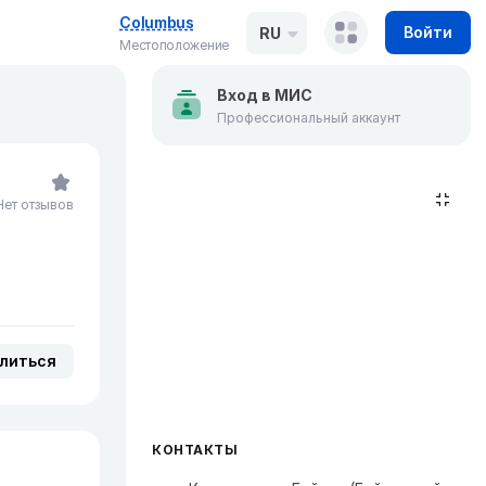
Columbus
Войти
RU
Местоположение
Вход в МИС
Профессиональный аккаунт
Нет отзывов
литься
КОНТАКТЫ