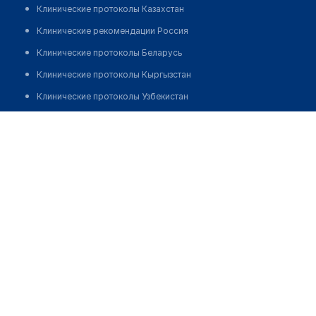
Клинические протоколы Казахстан
Клинические рекомендации Россия
Клинические протоколы Беларусь
Клинические протоколы Кыргызстан
Клинические протоколы Узбекистан
Клинические протоколы диагностики и лечения
Аптека №177 "ФАРМАЦИЯ"
Обзоры мировой медицинской периодики
Позвонить
Заболевания: обзорные статьи
Новости здравоохранения
Медикаменты
Лабораторные показатели
Медицинские термины
Мобильные приложения
клиникам
МИС для клиники