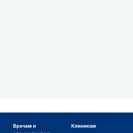
врачам и
клиникам