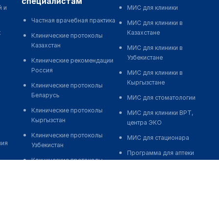
специалистам
й и
МИС для клиники
Частная врачебная практика
МИС для клиники в
к
Казахстане
Клинические протоколы
Казахстан
МИС для клиники в
Узбекистане
Клинические рекомендации
Россия
МИС для клиники в
Кыргызстане
Клинические протоколы
Беларусь
МИС для стоматологии
Клинические протоколы
МИС для клиники ВРТ,
Кыргызстан
центра ЭКО
Клинические протоколы
МИС для стационара
ния
Узбекистан
Программа для аптеки
Клинические протоколы
Автоматизация блока
диагностики и лечения
питания
Обзоры мировой
Реклама и продвижение
медицинской периодики
клиник
Заболевания: обзорные
Разработка сайта клиники