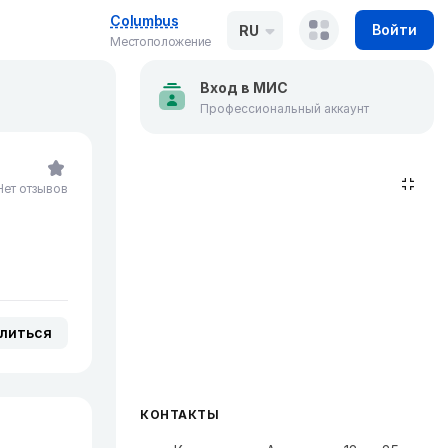
Columbus
Войти
RU
Местоположение
Вход в МИС
Профессиональный аккаунт
Нет отзывов
литься
КОНТАКТЫ