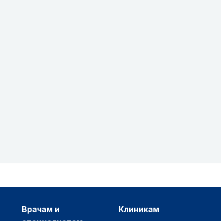
врачам и
клиникам