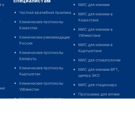
специалистам
й и
МИС для клиники
Частная врачебная практика
МИС для клиники в
к
Казахстане
Клинические протоколы
Казахстан
МИС для клиники в
Узбекистане
Клинические рекомендации
Россия
МИС для клиники в
Кыргызстане
Клинические протоколы
Беларусь
МИС для стоматологии
Клинические протоколы
МИС для клиники ВРТ,
Кыргызстан
центра ЭКО
Клинические протоколы
МИС для стационара
ния
Узбекистан
Программа для аптеки
Клинические протоколы
Автоматизация блока
диагностики и лечения
питания
Обзоры мировой
Реклама и продвижение
медицинской периодики
клиник
Заболевания: обзорные
Разработка сайта клиники