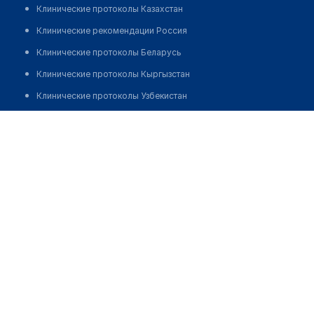
Клинические протоколы Казахстан
Клинические рекомендации Россия
Клинические протоколы Беларусь
Клинические протоколы Кыргызстан
Клинические протоколы Узбекистан
Клинические протоколы диагностики и лечения
Аптека "EUROPHARMA" на Независимости
Обзоры мировой медицинской периодики
Позвонить
Заболевания: обзорные статьи
Новости здравоохранения
Медикаменты
Лабораторные показатели
Медицинские термины
Мобильные приложения
клиникам
МИС для клиники